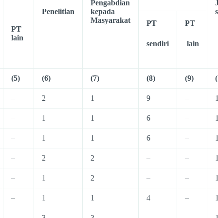
Pengabdian
Penelitian
kepada
Masyarakat
PT
PT
PT
lain
sendiri
lain
(5)
(6)
(7)
(8)
(9)
–
2
1
9
–
–
1
1
6
–
–
1
1
6
–
–
2
2
–
–
–
1
2
–
–
–
1
1
4
–
–
3
3
–
–