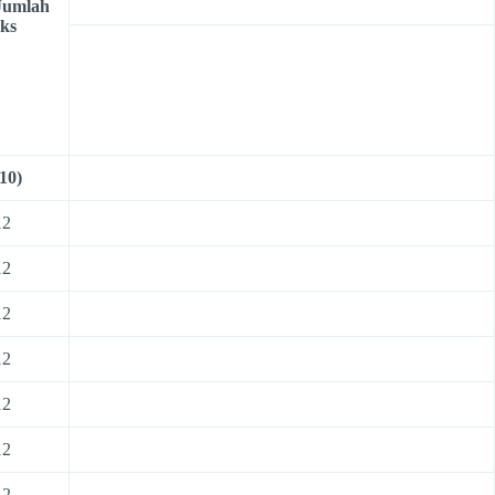
Jumlah
sks
(10)
12
12
12
12
12
12
12