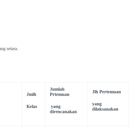
ng setara.
Jumlah
Jlh Pertemuan
Jmlh
Prtemuan
yang
Kelas
yang
dilaksanakan
direncanakan