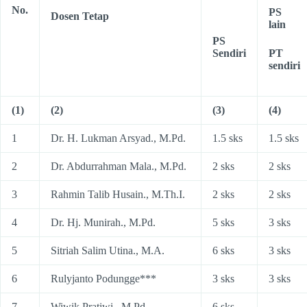
No.
PS
Dosen Tetap
lain
PS
Sendiri
PT
sendiri
(1)
(2)
(3)
(4)
1
Dr. H. Lukman Arsyad., M.Pd.
1.5 sks
1.5 sks
2
Dr. Abdurrahman Mala., M.Pd.
2 sks
2 sks
3
Rahmin Talib Husain., M.Th.I.
2 sks
2 sks
4
Dr. Hj. Munirah., M.Pd.
5 sks
3 sks
5
Sitriah Salim Utina., M.A.
6 sks
3 sks
6
Rulyjanto Podungge***
3 sks
3 sks
7
Wiwik Pratiwi., M.Pd.
6 sks
–