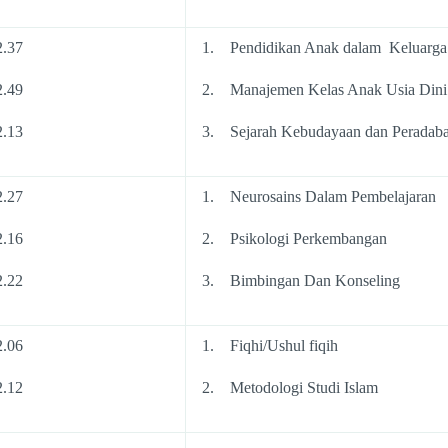
2.37
1. Pendidikan Anak dalam Keluarga
2.49
2. Manajemen Kelas Anak Usia Dini
2.13
3. Sejarah Kebudayaan dan Peradaba
2.27
1. Neurosains Dalam Pembelajaran
2.16
2. Psikologi Perkembangan
2.22
3. Bimbingan Dan Konseling
2.06
1. Fiqhi/Ushul fiqih
2.12
2. Metodologi Studi Islam