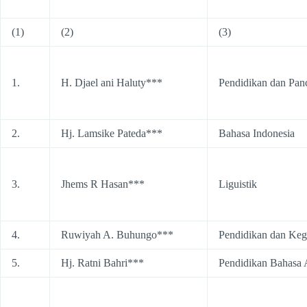
(1)
(2)
(3)
1.
H. Djael ani Haluty***
Pendidikan dan Panc
2.
Hj. Lamsike Pateda***
Bahasa Indonesia
3.
Jhems R Hasan***
Liguistik
4.
Ruwiyah A. Buhungo***
Pendidikan dan Ke
5.
Hj. Ratni Bahri***
Pendidikan Bahasa 