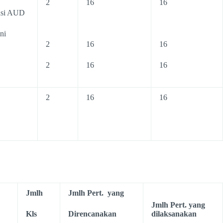
2
16
16
asi AUD
ni
2
16
16
2
16
16
2
16
16
Jmlh
Jmlh Pert. yang
Jmlh Pert. yang
Kls
Direncanakan
dilaksanakan