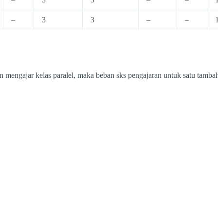
–
3
3
–
–
 mengajar kelas paralel, maka beban sks pengajaran untuk satu tambahan