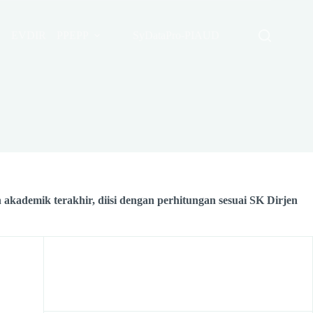
EVDIR
PPEPP
SyDataPro-PIAUD
 akademik terakhir, diisi dengan perhitungan sesuai SK Dirjen