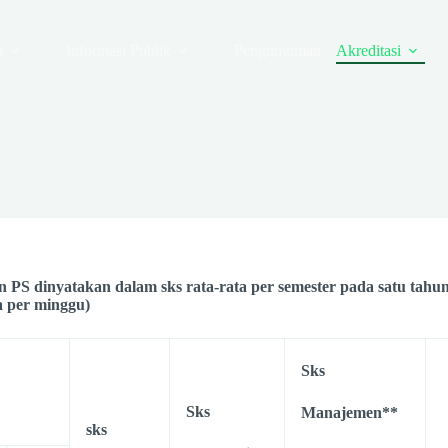
n
Informasi Publik
Pengumuman
Akreditasi
n PS dinyatakan dalam sks rata-rata per semester pada satu tahun
a per minggu)
Sks
Sks
Manajemen**
sks